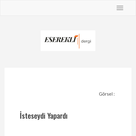
Toggle
navigat
Görsel :
İsteseydi Yapardı