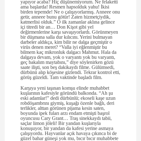
yapıyor acaba? Hiç düşünemiyorum. Ne felaketti
ama başlarda! Resmen hapsolduk yahu! İkisi
birden tepemde! Ne o çalışıyorlarmış. Anneee onu
getir, anneee bunu götür! Zaten hizmetçiydik,
katmerlisi olduk.” O ilk zamanlar aklına gelince
içi titredi bir an… Don Kişot gibi yel
değirmenlerine karşı savaşıyorlardı. Görünmeyen
bir düşmana salla dur kılıcını. Yerini bulmayan
darbeler aldıkça, kim bilir ne dalga geçmiştir o
virüs denen meret? “Valla iyi eğlenmiştir bu
bilmem kaç mikronluk dalgacı Mahmut. Hala da
dalgaya devam, yok o varyantı yok bu varyantı,
geç bakalım maytabını,” diye söylenirken gözü
saate ilişti, son beş dakikaydı filme. Gülümsedi,
dürbünü alıp köşesine gizlendi. Tekrar kontrol etti,
görüş güzeldi. Tam vaktinde başladı film.
Karşıya yeni taşınan komşu elinde muhabbet
kuşlarının kafesiyle göründü balkonda. “Ah şu
eski adamlar!” dedi dürbünlü; ekoseli kaşe uzun
robdöşambrını giymiş, kuşağı özenle bağlı, deri
terlikler, alttan görünen pijama kesin saten,
boyunda ipek fuları arzı endam etmişti başrol
oyuncusu Cary Grant… Traş sinekkaydı tabii,
saçlar limon jöleli! Bir yandan kuşlarıyla
konuşuyor, bir yandan da kafesi yerine asmaya
çalışıyordu. Hayvanlar açık havaya çıkınca bi de
güzel bahar güneşi yok mu, bıcır bıcır muhabbete