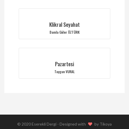
Klikral Seyahat
Damla Güler ÖZTÜRK
Pazartesi
Taygun VURAL
© 2020
Eserekli Dergi
- Designed with
by
Tikoya