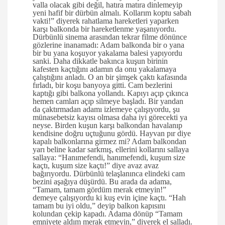
valla olacak gibi değil, hatıra matıra dinlemeyip
yeni hafif bir dürbün almalı. Kollarım koptu sabah
vakti!” diyerek rahatlama hareketleri yaparken
karşı balkonda bir hareketlenme yaşanıyordu.
Dürbünlü sinema arasından tekrar filme dönünce
gözlerine inanamadı: Adam balkonda bir o yana
bir bu yana koşuyor yakalama balesi yapıyordu
sanki. Daha dikkatle bakınca kuşun birinin
kafesten kaçtığını adamın da onu yakalamaya
çalıştığını anladı. O an bir şimşek çaktı kafasında
fırladı, bir koşu banyoya gitti. Cam bezlerini
kaptığı gibi balkona yollandı. Kapıyı açıp çıkınca
hemen camları açıp silmeye başladı. Bir yandan
da çaktırmadan adamı izlemeye çalışıyordu, şu
münasebetsiz kayısı olmasa daha iyi görecekti ya
neyse. Birden kuşun karşı balkondan havalanıp
kendisine doğru uçtuğunu gördü. Hayvan pır diye
kapalı balkonlarına girmez mi? Adam balkondan
yarı beline kadar sarkmış, ellerini kollarını sallaya
sallaya: “Hanımefendi, hanımefendi, kuşum size
kaçtı, kuşum size kaçtı!” diye avaz avaz
bağırıyordu. Dürbünlü telaşlanınca elindeki cam
bezini aşağıya düşürdü. Bu arada da adama,
“Tamam, tamam gördüm merak etmeyin!”
demeye çalışıyordu ki kuş evin içine kaçtı. “Hah
tamam bu iyi oldu,” deyip balkon kapısını
kolundan çekip kapadı. Adama dönüp “Tamam
emniyete aldım merak etmeyin,” diyerek el salladı.