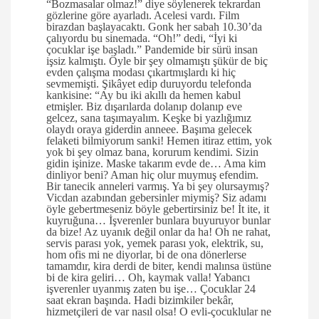
“Bozmasalar olmaz!” diye söylenerek tekrardan
gözlerine göre ayarladı. Acelesi vardı. Film
birazdan başlayacaktı. Gonk her sabah 10.30’da
çalıyordu bu sinemada. “Oh!” dedi, “İyi ki
çocuklar işe başladı.” Pandemide bir sürü insan
işsiz kalmıştı. Öyle bir şey olmamıştı şükür de biç
evden çalışma modası çıkartmışlardı ki hiç
sevmemişti. Şikâyet edip duruyordu telefonda
kankisine: “Ay bu iki akıllı da hemen kabul
etmişler. Biz dışarılarda dolanıp dolanıp eve
gelcez, sana taşımayalım. Keşke bi yazlığımız
olaydı oraya giderdin anneee. Başıma gelecek
felaketi bilmiyorum sanki! Hemen itiraz ettim, yok
yok bi şey olmaz bana, korurum kendimi. Sizin
gidin işinize. Maske takarım evde de… Ama kim
dinliyor beni? Aman hiç olur muymuş efendim.
Bir tanecik anneleri varmış. Ya bi şey olursaymış?
Vicdan azabından gebersinler miymiş? Siz adamı
öyle gebertmeseniz böyle gebertirsiniz be! İt ite, it
kuyruğuna… İşverenler bunlara buyuruyor bunlar
da bize! Az uyanık değil onlar da ha! Oh ne rahat,
servis parası yok, yemek parası yok, elektrik, su,
hom ofis mi ne diyorlar, bi de ona dönerlerse
tamamdır, kira derdi de biter, kendi malınsa üstüne
bi de kira geliri… Oh, kaymak valla! Yabancı
işverenler uyanmış zaten bu işe… Çocuklar 24
saat ekran başında. Hadi bizimkiler bekâr,
hizmetçileri de var nasıl olsa! O evli-çocuklular ne