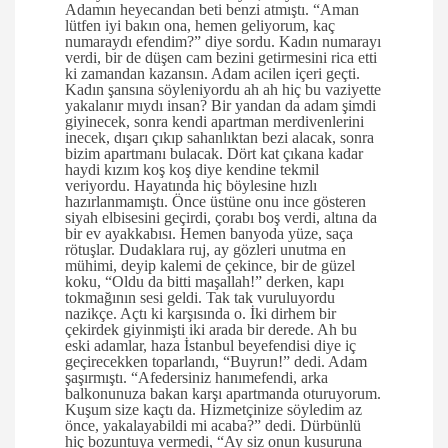
Adamın heyecandan beti benzi atmıştı. “Aman
lütfen iyi bakın ona, hemen geliyorum, kaç
numaraydı efendim?” diye sordu. Kadın numarayı
verdi, bir de düşen cam bezini getirmesini rica etti
ki zamandan kazansın. Adam acilen içeri geçti.
Kadın şansına söyleniyordu ah ah hiç bu vaziyette
yakalanır mıydı insan? Bir yandan da adam şimdi
giyinecek, sonra kendi apartman merdivenlerini
inecek, dışarı çıkıp sahanlıktan bezi alacak, sonra
bizim apartmanı bulacak. Dört kat çıkana kadar
haydi kızım koş koş diye kendine tekmil
veriyordu. Hayatında hiç böylesine hızlı
hazırlanmamıştı. Önce üstüne onu ince gösteren
siyah elbisesini geçirdi, çorabı boş verdi, altına da
bir ev ayakkabısı. Hemen banyoda yüze, saça
rötuşlar. Dudaklara ruj, ay gözleri unutma en
mühimi, deyip kalemi de çekince, bir de güzel
koku, “Oldu da bitti maşallah!” derken, kapı
tokmağının sesi geldi. Tak tak vuruluyordu
nazikçe. Açtı ki karşısında o. İki dirhem bir
çekirdek giyinmişti iki arada bir derede. Ah bu
eski adamlar, haza İstanbul beyefendisi diye iç
geçirecekken toparlandı, “Buyrun!” dedi. Adam
şaşırmıştı. “Afedersiniz hanımefendi, arka
balkonunuza bakan karşı apartmanda oturuyorum.
Kuşum size kaçtı da. Hizmetçinize söyledim az
önce, yakalayabildi mi acaba?” dedi. Dürbünlü
hiç bozuntuya vermedi, “Ay siz onun kusuruna