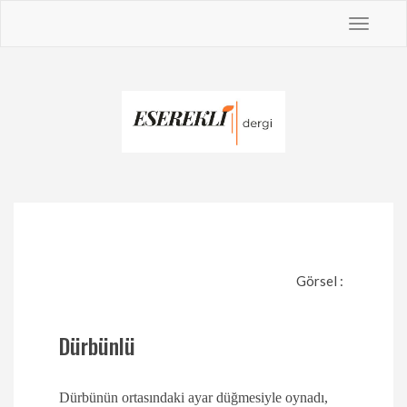
Toggle
navigat
Görsel :
Dürbünlü
Dürbünün ortasındaki ayar düğmesiyle oynadı,