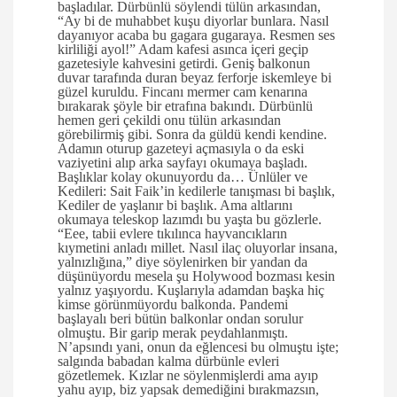
başladılar. Dürbünlü söylendi tülün arkasından,
“Ay bi de muhabbet kuşu diyorlar bunlara. Nasıl
dayanıyor acaba bu gagara gugaraya. Resmen ses
kirliliği ayol!” Adam kafesi asınca içeri geçip
gazetesiyle kahvesini getirdi. Geniş balkonun
duvar tarafında duran beyaz ferforje iskemleye bi
güzel kuruldu. Fincanı mermer cam kenarına
bırakarak şöyle bir etrafına bakındı. Dürbünlü
hemen geri çekildi onu tülün arkasından
görebilirmiş gibi. Sonra da güldü kendi kendine.
Adamın oturup gazeteyi açmasıyla o da eski
vaziyetini alıp arka sayfayı okumaya başladı.
Başlıklar kolay okunuyordu da… Ünlüler ve
Kedileri: Sait Faik’in kedilerle tanışması bi başlık,
Kediler de yaşlanır bi başlık. Ama altlarını
okumaya teleskop lazımdı bu yaşta bu gözlerle.
“Eee, tabii evlere tıkılınca hayvancıkların
kıymetini anladı millet. Nasıl ilaç oluyorlar insana,
yalnızlığına,” diye söylenirken bir yandan da
düşünüyordu mesela şu Holywood bozması kesin
yalnız yaşıyordu. Kuşlarıyla adamdan başka hiç
kimse görünmüyordu balkonda. Pandemi
başlayalı beri bütün balkonlar ondan sorulur
olmuştu. Bir garip merak peydahlanmıştı.
N’apsındı yani, onun da eğlencesi bu olmuştu işte;
salgında babadan kalma dürbünle evleri
gözetlemek. Kızlar ne söylenmişlerdi ama ayıp
yahu ayıp, biz yapsak demediğini bırakmazsın,