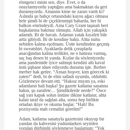
röntgenci misin sen, diye. Evet, o da
onaylamıyordu yaptığını ama bakmaktan da geri
duramıyordu. Amannn kime ne zararı vardı ki?
Aslında şu bahçe ortasındaki kayısı ağacı olmasa
hele şimdi bi de çiçeklenmişti baharda, her bi
balkon emrindeydi. Ama Cary Grant taşınalı beri
başkalarına bakmaz olmuştu. Allah için yakışıklı
adamdı. Bi de havalı. Adamın yatak kıyafeti bile
artiz gibiydi. Bi de kendine baktı. Altta nuhu
nebiden kalma eşofmanı. Üstte kendinden geçmiş
bi sweatshirt. Ayaklarda delik çoraplarla
anacığından kalma terlikler, ne o hatırası varmış,
saç baş desen bi yanda. Kızlar da söyleniyordu
ama pandemide iyice salmıştı kendini altı kaval
üstü şişhane idare ediyordu durumu işte. Berber
merber hak getire. “Aman boşver, kim görecek ki
zaten!” dedi, bi de elini salladı uyumlu, oldubitti.
Gözlemeye devam etti. “Haksız mıyım ya, eski
adamların hali başka! Şu gazete katlama sanatına
bakın, şu zarafete… Şimdikilerde nerde?” Önce
sağ yarı kapak solun üstüne dikine katlanır, altta
kalan taraf da sağdan alta, sonra hep birlikte
ortadan ikiye ve okuma başlar. “Hah! Bu
pozisyonla mah cemalini görelim!”
Adam, katlama sanatıyla gazetesini okuyup bir
yandan da kahvesini yudumlarken seyirden
yorulan dürbünlü söylenmeye başlamıştı: “Yok